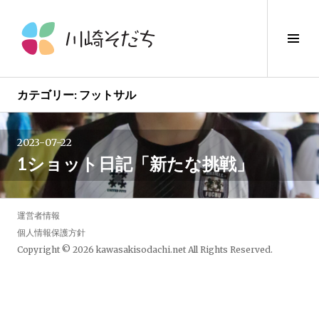
コ
ン
サ
テ
イ
ン
ド
ツ
バ
へ
カテゴリー:
フットサル
ー
ス
切
キ
り
2023-07-22
ッ
替
1ショット日記「新たな挑戦」
プ
え
運営者情報
個人情報保護方針
Copyright © 2026
kawasakisodachi.net
All Rights Reserved.