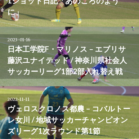
1ショット日記「あのころのよう
に」
2023-01-16
日本工学院F・マリノス – エブリサ
藤沢ユナイテッド / 神奈川県社会人
サッカーリーグ1部2部入れ替え戦
2022-11-11
ヴェロスクロノス都農 – コバルトー
レ女川 / 地域サッカーチャンピオン
ズリーグ1次ラウンド第1節