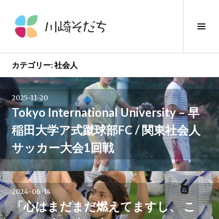
コ
ン
サ
テ
イ
ン
ド
ツ
バ
へ
カテゴリー:
社会人
ー
ス
投
切
キ
り
2025-11-20
ッ
稿
替
Tokyo International University – 早
プ
え
稲田大学ア式蹴球部FC / 関東社会人
ナ
サッカー大会1回戦
ビ
ゲ
2024-06-14
ー
「心はまだまだ燃えてますし、 こ