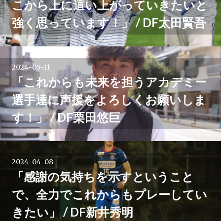
こから上に這い上がっていきたいと
シ
強く思っています！」 / DF太田賢吾
ョ
ン
2024-05-11
「これからも未来を担うアカデミー
選手達に声援をよろしくお願いしま
す！」 / DF栗田悠巨
2024-04-08
「感謝の気持ちを示すということ
で、全力でこれからもプレーしてい
きたい」 / DF新井秀明