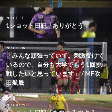
2023-11-11
1ショット日記「ありがとう」
2023-11-06
「みんな頑張っていて。刺激受けて
いるので。自分も大学でもう1回挑
戦したいと思っています」 / MF吹
田航晟
2023-07-25