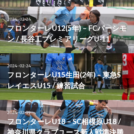
シ
ョ
2024-02-24
フロンターレU12(5年) – FCパーシモ
ン
ン / 長谷工プレミアリーグU-11
2024-02-24
フロンターレU15生田(2年) – 東急S
レイエスU15 / 練習試合
2024-02-19
フロンターレU18 – SC相模原U18 /
神奈川県クラブユース新人戦準決勝