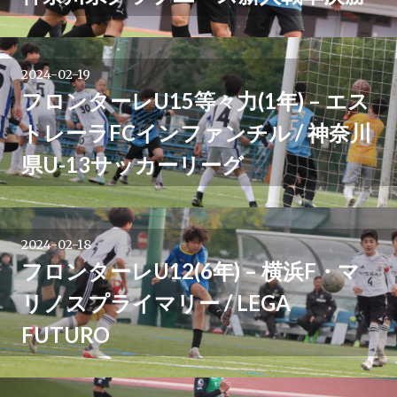
2024-02-19
フロンターレU15等々力(1年) – エス
トレーラFCインファンチル / 神奈川
県U-13サッカーリーグ
2024-02-18
フロンターレU12(6年) – 横浜F・マ
リノスプライマリー / LEGA
FUTURO