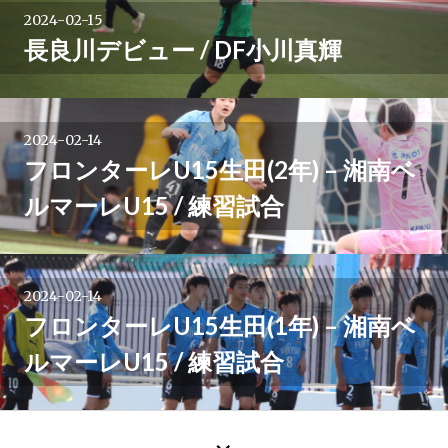
2024-02-15
長良川デビュー / DF小川真輝
2024-02-14
フロンターレU15生田(2年) – 湘南ベ
ルマーレU15 / 練習試合
2024-02-14
フロンターレU15生田(1年) – 湘南ベ
ルマーレU15 / 練習試合
←
過