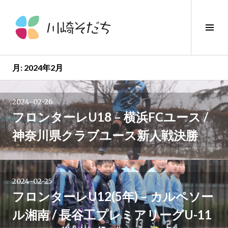
コ
ン
サ
テ
イ
ン
ド
ツ
バ
へ
月:
2024年2月
ー
ス
投
切
キ
り
2024-02-26
ッ
稿
替
フロンターレU18 – 横浜FCユース /
プ
え
神奈川県クラブユース新人戦決勝
ナ
ビ
2024-02-25
ゲ
フロンターレU12(5年) – カルペソー
ー
ル湘南 / 長谷工プレミアリーグU-11