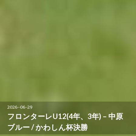
2026-06-29
フロンターレU12(4年、3年) – 中原
ブルー / かわしん杯決勝