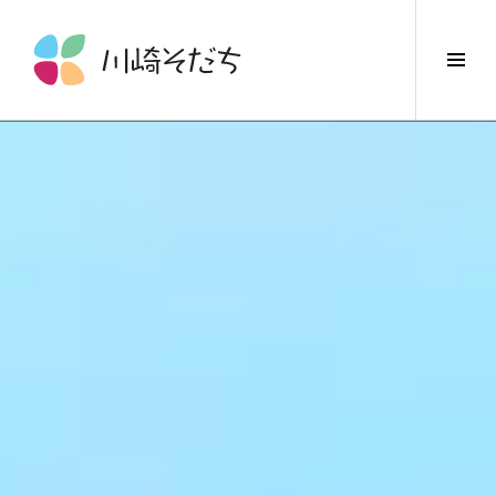
コ
ン
サ
テ
イ
ン
ド
ツ
バ
へ
ー
ス
切
キ
り
ッ
替
プ
え