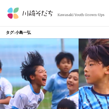
コ
ン
テ
Kawasaki Youth Grown-Ups
ン
ツ
へ
タグ:
小島一弘
ス
キ
ッ
プ