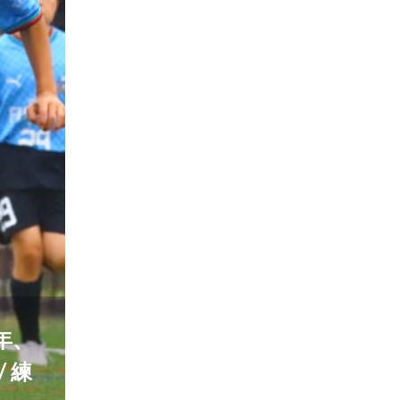
年、
/ 練