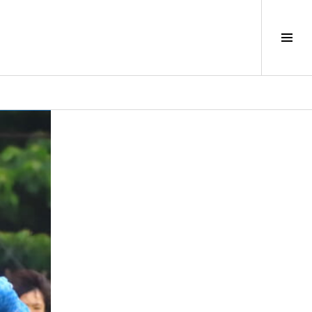
サ
イ
ド
バ
ー
切
り
替
え