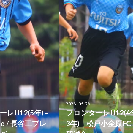
2026-05-26
レU12(5年) –
フロンターレU12(4
igo / 長谷工プレ
3年) – 松戸小金原FC 