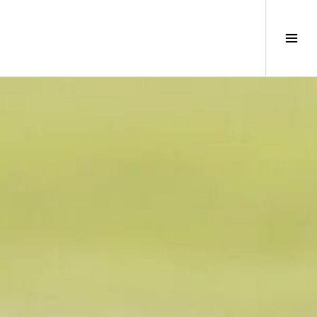
サ
イ
ド
バ
ー
切
り
替
え