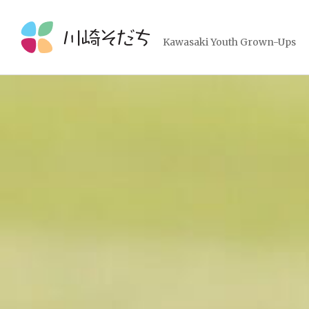
コ
ン
テ
Kawasaki Youth Grown-Ups
ン
ツ
へ
ス
キ
ッ
プ