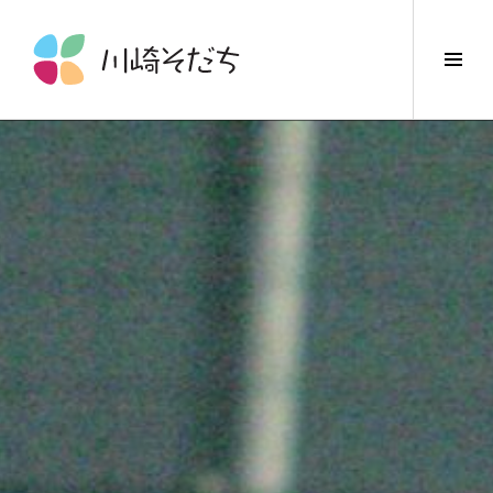
コ
ン
サ
テ
イ
ン
ド
ツ
バ
へ
ー
ス
切
キ
り
ッ
替
プ
え