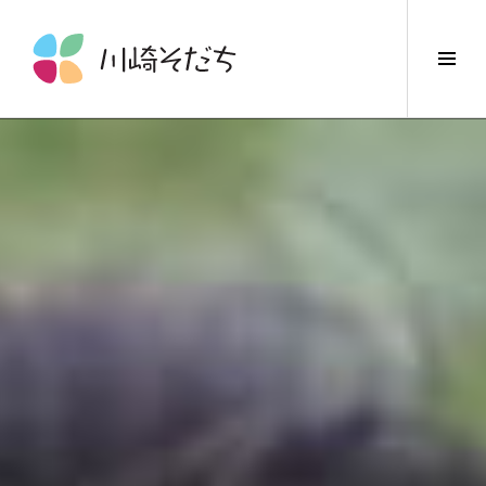
コ
ン
サ
テ
イ
ン
ド
ツ
バ
へ
ー
ス
切
キ
り
ッ
替
プ
え