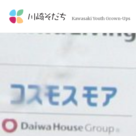
コ
ン
テ
Kawasaki Youth Grown-Ups
ン
ツ
へ
ス
キ
ッ
プ