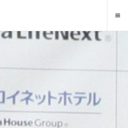
サ
イ
ド
バ
ー
切
り
替
え