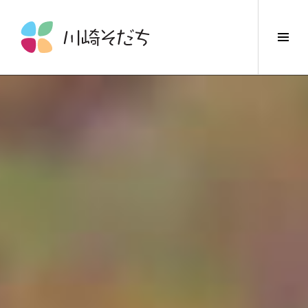
コ
ン
サ
テ
イ
ン
ド
ツ
バ
へ
ー
ス
切
キ
り
ッ
替
プ
え