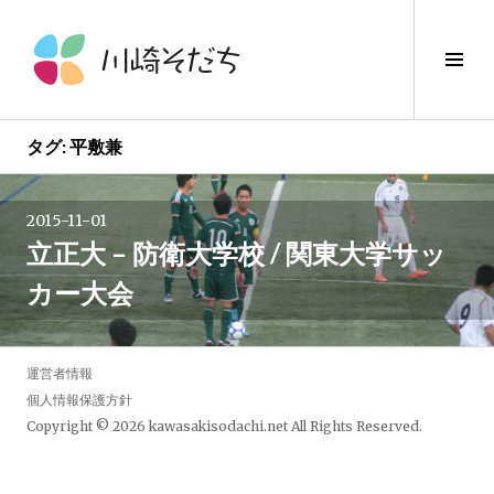
コ
ン
サ
テ
イ
ン
ド
ツ
バ
へ
タグ:
平敷兼
ー
ス
切
キ
り
2015-11-01
ッ
替
立正大 – 防衛大学校 / 関東大学サッ
プ
え
カー大会
運営者情報
個人情報保護方針
Copyright © 2026
kawasakisodachi.net
All Rights Reserved.