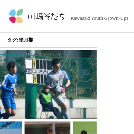
コ
ン
テ
Kawasaki Youth Grown-Ups
ン
ツ
へ
タグ:
望月響
ス
キ
ッ
プ