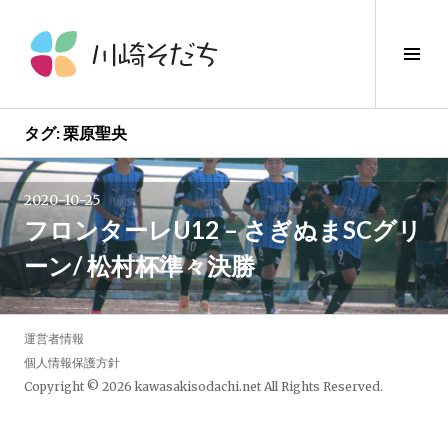
コ
ン
サ
テ
イ
ン
ド
ツ
バ
へ
タグ:
栗原聖央
ー
ス
切
キ
り
2020-10-25
ッ
替
フロンターレU12 – さぎぬまSCグリ
プ
え
ーン/ 松村杯準々決勝
運営者情報
個人情報保護方針
Copyright © 2026
kawasakisodachi.net
All Rights Reserved.