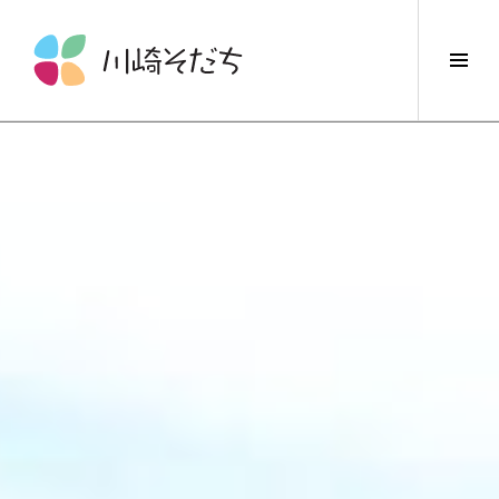
コ
ン
サ
テ
イ
ン
ド
ツ
バ
へ
ー
ス
切
キ
り
ッ
替
プ
え