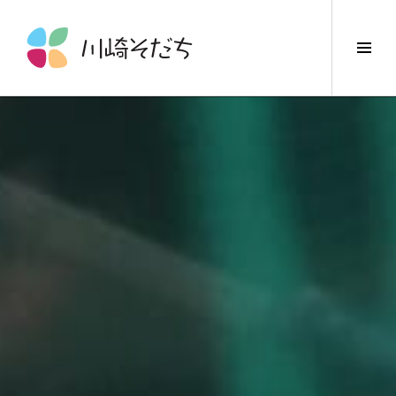
コ
ン
サ
テ
イ
ン
ド
ツ
バ
へ
ー
ス
切
キ
り
ッ
替
プ
え