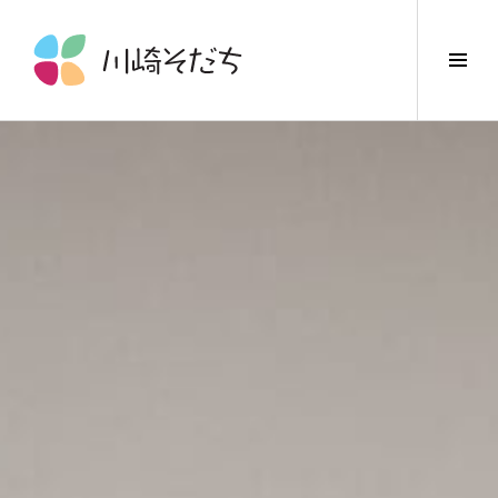
コ
ン
サ
テ
イ
ン
ド
ツ
バ
へ
ー
ス
切
キ
り
ッ
替
プ
え