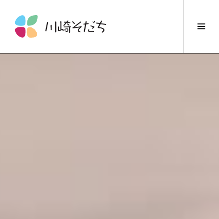
コ
ン
サ
テ
イ
ン
ド
ツ
バ
へ
ー
ス
切
キ
り
ッ
替
プ
え