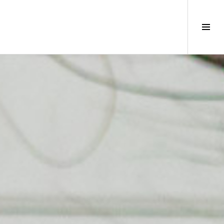
サ
イ
ド
バ
ー
切
り
替
え