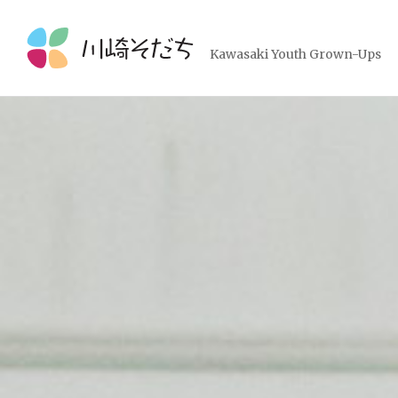
コ
ン
テ
Kawasaki Youth Grown-Ups
ン
ツ
へ
ス
キ
ッ
プ