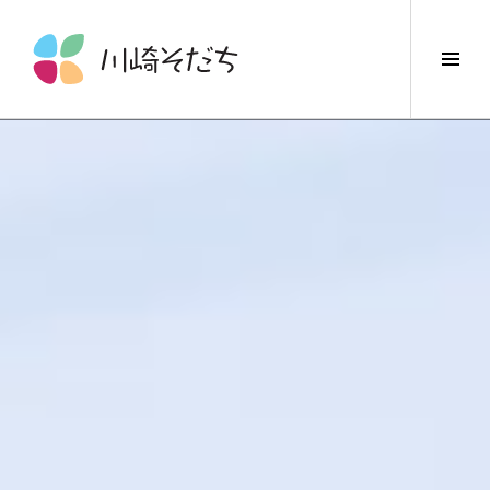
コ
ン
サ
テ
イ
ン
ド
ツ
バ
へ
ー
ス
切
キ
り
ッ
替
プ
え