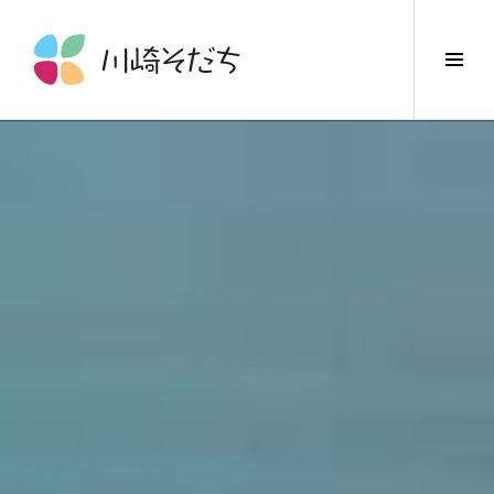
コ
ン
サ
テ
イ
ン
ド
ツ
バ
へ
ー
ス
切
キ
り
ッ
替
プ
え