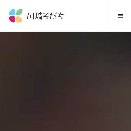
コ
ン
サ
テ
イ
ン
ド
ツ
バ
へ
ー
ス
切
キ
り
ッ
替
プ
え