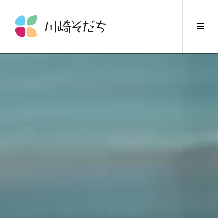
コ
ン
サ
テ
イ
ン
ド
ツ
バ
へ
ー
ス
切
キ
り
ッ
替
プ
え