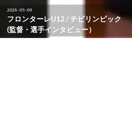
2026-05-09
フロンターレU12 / チビリンピック
(監督・選手インタビュー）
5月3日から5月5日にかけて、日産スタジアム、しんよ
こフットボールパーク、日産フィールド小机を舞台に行
われた春のU-12年代の日本一を決める「チビリンピッ
ク2026 JA全農杯 全国小学生選抜サッカー決勝大
会」。
川崎フロンターレU-12は1次ラウンド3試合を全勝。決
勝トーナメントでは、ヴィッセル神戸U-12との準々決