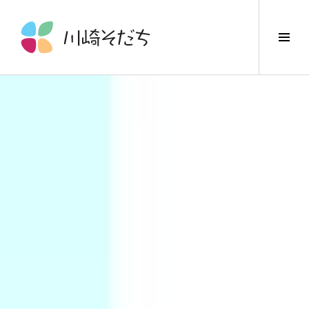
コ
ン
サ
テ
イ
ン
ド
ツ
バ
へ
ー
ス
切
キ
り
ッ
替
プ
え