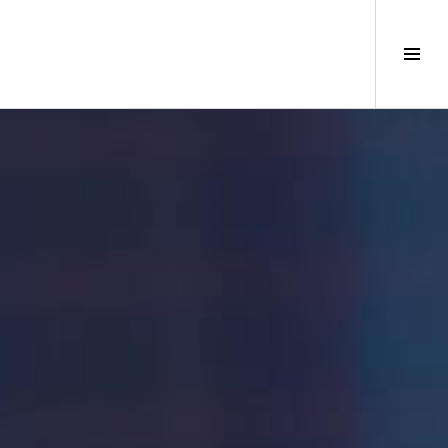
サ
イ
ド
バ
ー
切
り
替
え