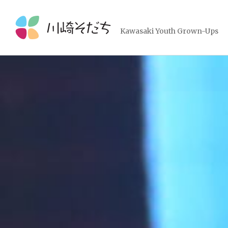
コ
ン
テ
Kawasaki Youth Grown-Ups
ン
ツ
へ
ス
キ
ッ
プ