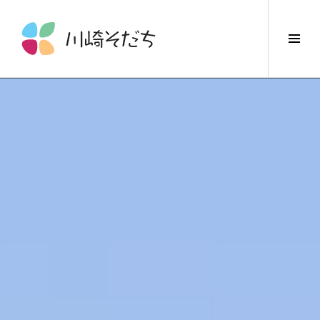
コ
ン
サ
テ
イ
ン
ド
ツ
バ
へ
ー
ス
切
キ
り
ッ
替
プ
え