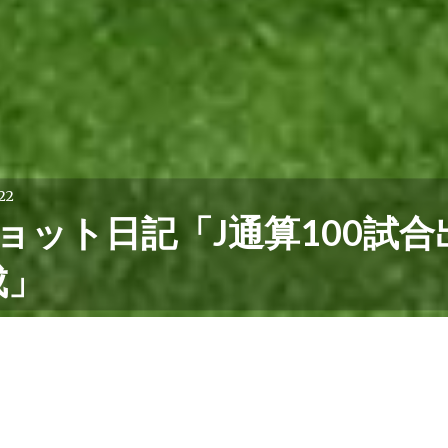
22
ョット日記「J通算100試合
成」