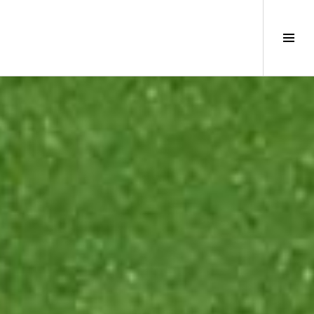
サ
イ
ド
バ
ー
切
り
替
え