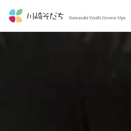
コ
ン
テ
Kawasaki Youth Grown-Ups
ン
ツ
へ
ス
キ
ッ
プ