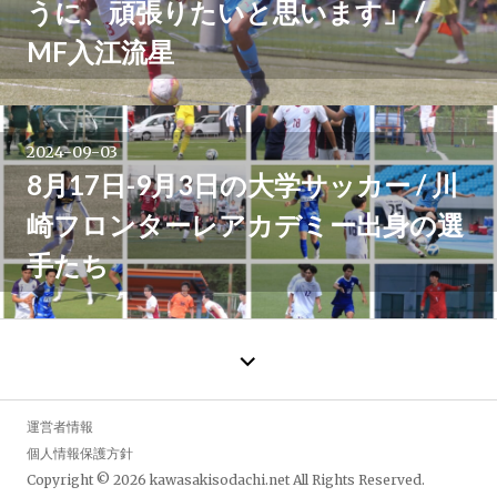
うに、頑張りたいと思います」 /
MF入江流星
2024-09-03
8月17日-9月3日の大学サッカー / 川
崎フロンターレアカデミー出身の選
手たち
←
過
去
の
運営者情報
投
個人情報保護方針
稿
Copyright © 2026
kawasakisodachi.net
All Rights Reserved.