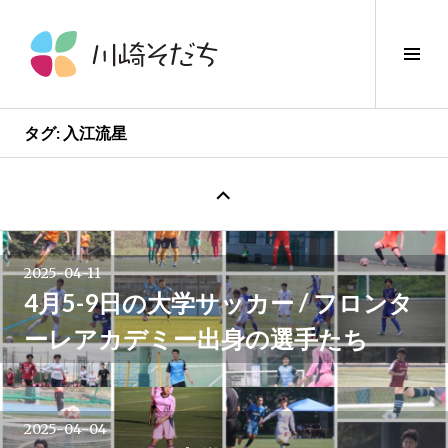
コ
ン
サ
テ
イ
ン
ド
ツ
バ
へ
タグ:
入江流星
ー
ス
新
切
キ
し
り
ッ
い
替
プ
投
投
え
稿
2025-04-11
→
稿
4月5-9日の大学サッカー / フロンタ
ーレアカデミー出身の選手たち
ナ
ビ
2025-04-04
ゲ