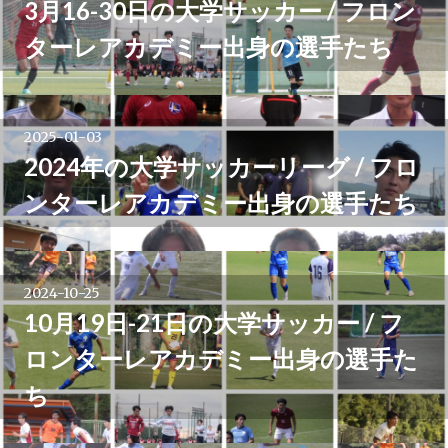
3月16-30日の大学サッカー / フロン
ー
ターレアカデミー出身の選手たち
シ
ョ
2025-01-03
2024年の大学サッカーリーグ / フロ
ン
ンターレアカデミー出身の選手たち
2024-10-25
10月19日-21日の大学サッカー / フ
ロンターレアカデミー出身の選手た
ち