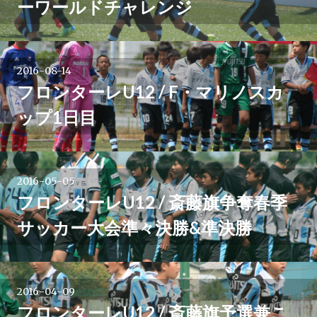
ーワールドチャレンジ
2016-08-14
フロンターレU12 / F・マリノスカ
ップ1日目
2016-05-05
フロンターレU12 / 斎藤旗争奪春季
サッカー大会準々決勝&準決勝
2016-04-09
フロンターレU12 / 斎藤旗予選兼こ