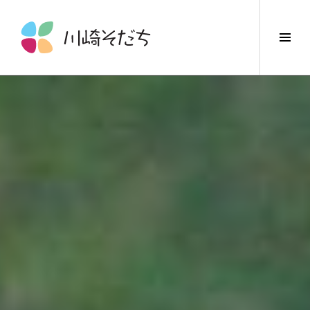
コ
ン
サ
テ
イ
ン
ド
ツ
バ
へ
ー
ス
切
キ
り
ッ
替
プ
え