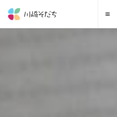
コ
ン
サ
テ
イ
ン
ド
ツ
バ
へ
ー
ス
切
キ
り
ッ
替
プ
え