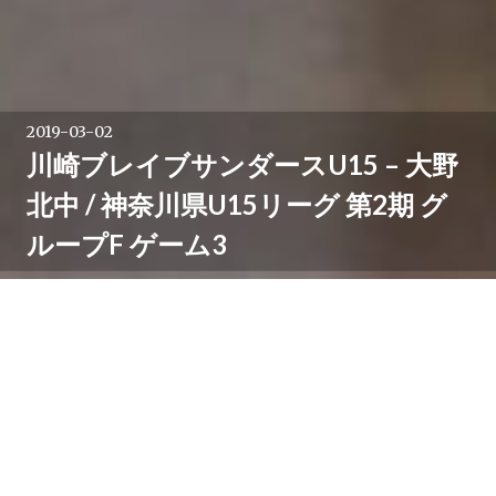
2019-03-02
川崎ブレイブサンダースU15 – 大野
北中 / 神奈川県U15リーグ 第2期 グ
ループF ゲーム3
交流戦を含め4試合全てに勝利した前日の二俣川から久
里浜へと会場を移した2日目。集合後に体調不良で離脱
した選手，前日の試合で負傷した選手もありベンチを含
めて8人で戦わなければならなくなったこの日。大野
北，神明との交流戦に38-8，57-4と連勝したのち，本