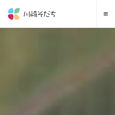
コ
ン
サ
テ
イ
ン
ド
ツ
バ
へ
ー
ス
切
キ
り
ッ
替
プ
え