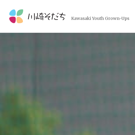
コ
ン
テ
Kawasaki Youth Grown-Ups
ン
ツ
へ
ス
キ
ッ
プ