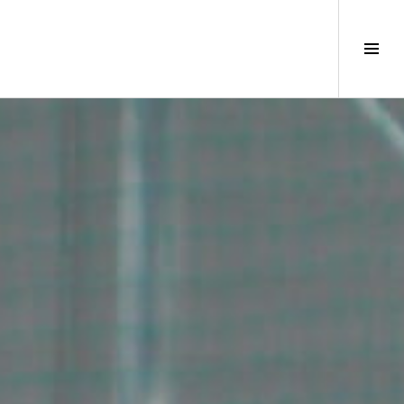
サ
イ
ド
バ
ー
切
り
替
え