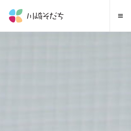
コ
ン
サ
テ
イ
ン
ド
ツ
バ
へ
ー
ス
切
キ
り
ッ
替
プ
え