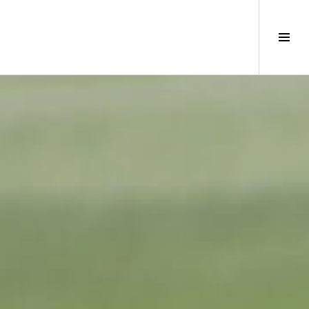
サ
イ
ド
バ
ー
切
り
替
え