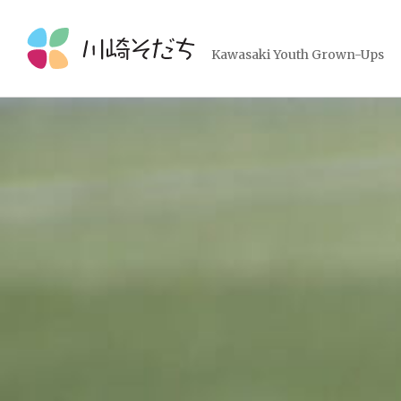
コ
ン
テ
Kawasaki Youth Grown-Ups
ン
ツ
へ
ス
キ
ッ
プ