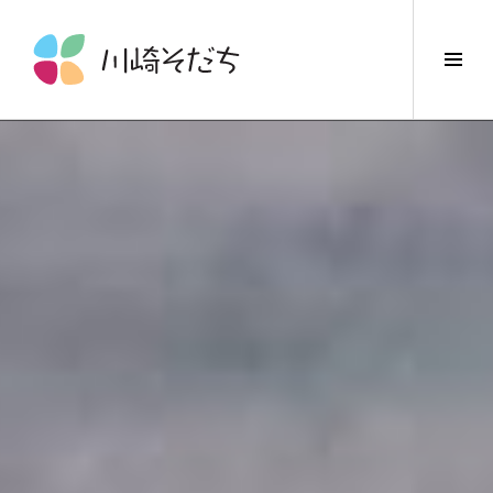
コ
ン
サ
テ
イ
ン
ド
ツ
バ
へ
ー
ス
切
キ
り
ッ
替
プ
え