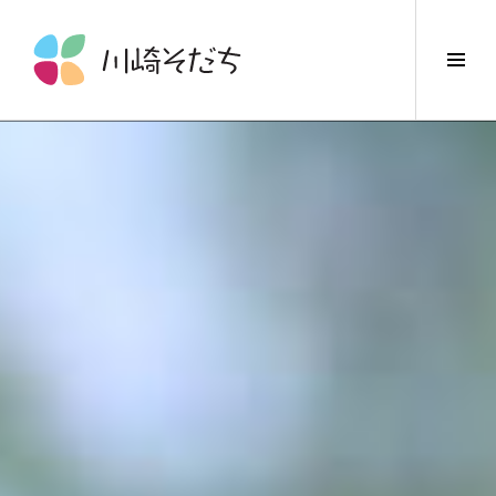
コ
ン
サ
テ
イ
ン
ド
ツ
バ
へ
ー
ス
切
キ
り
ッ
替
プ
え