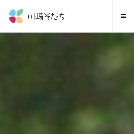
コ
ン
サ
テ
イ
ン
ド
ツ
バ
へ
ー
ス
切
キ
り
ッ
替
プ
え