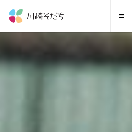
コ
ン
サ
テ
イ
ン
ド
ツ
バ
へ
ー
ス
切
キ
り
ッ
替
プ
え