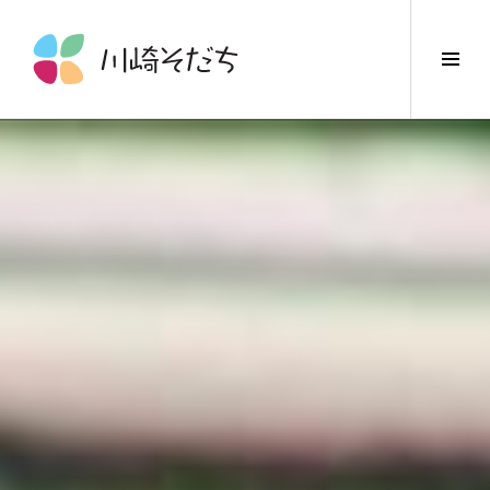
コ
ン
サ
テ
イ
ン
ド
ツ
バ
へ
ー
ス
切
キ
り
ッ
替
プ
え