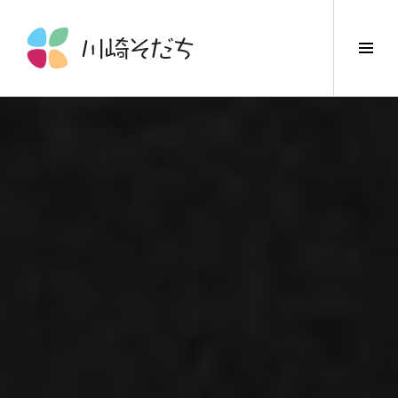
コ
ン
サ
テ
イ
ン
ド
ツ
バ
へ
ー
ス
切
キ
り
ッ
替
プ
え