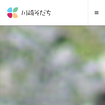
コ
ン
サ
テ
イ
ン
ド
ツ
バ
へ
ー
ス
切
キ
り
ッ
替
プ
え