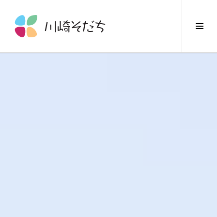
コ
ン
サ
テ
イ
ン
ド
ツ
バ
へ
ー
ス
切
キ
り
ッ
替
プ
え