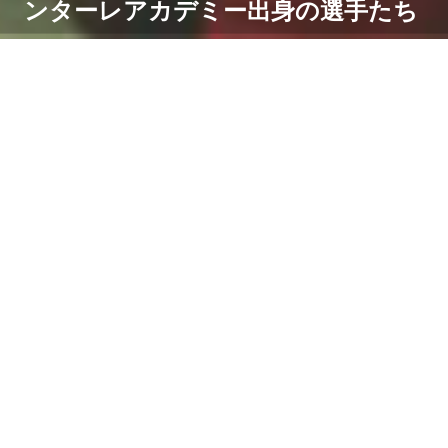
ンターレアカデミー出身の選手たち
新型コロナウイルスの感染拡大防止のため、茨城県内で
観客を入れず、映像をネットで配信するなどして行われ
ている関東大学サッカーリーグ。7月18、19日の第3節
でも、川崎フロンターレアカデミー出身の選手たちが先
発や途中出場、あるいは控えに入り、それぞれの試合に
臨みました。
なお今節は、1部は筑波大 vs 国士舘大、順天堂大 vs 駒
澤大の2試合、2部は東洋大 vs 東京国際大、日本体育大
vs 立教大、関東学院大 vs 明治学院大、産業能率大 vs
青山学院大の4試合が延期となっています。