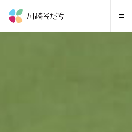
コ
ン
サ
テ
イ
ン
ド
ツ
バ
へ
ー
ス
切
キ
り
ッ
替
プ
え