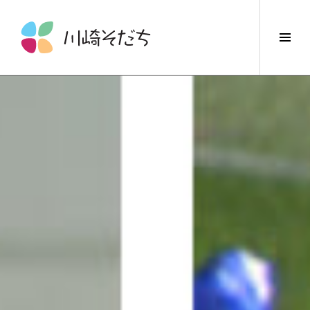
コ
ン
サ
テ
イ
ン
ド
ツ
バ
へ
ー
ス
切
キ
り
ッ
替
プ
え