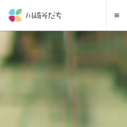
コ
ン
サ
テ
イ
ン
ド
ツ
バ
へ
ー
ス
切
キ
り
ッ
替
プ
え