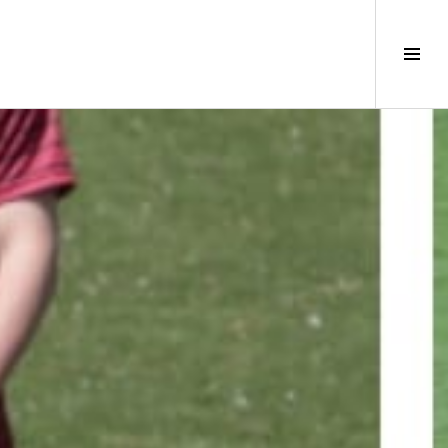
サ
イ
ド
バ
ー
切
り
替
え