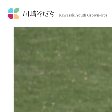
コ
ン
テ
Kawasaki Youth Grown-Ups
ン
ツ
へ
ス
キ
ッ
プ