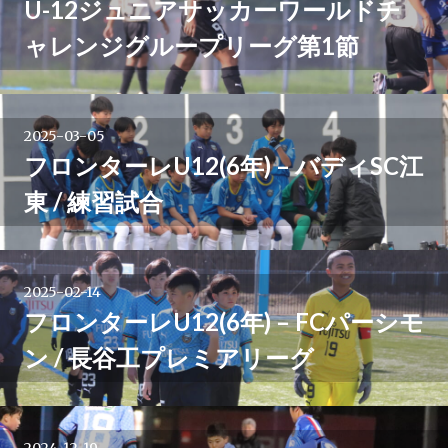
U-12ジュニアサッカーワールドチ
ャレンジグループリーグ第1節
2025-03-05
フロンターレU12(6年) – バディSC江
東 / 練習試合
2025-02-14
フロンターレU12(6年) – FCパーシモ
ン / 長谷工プレミアリーグ