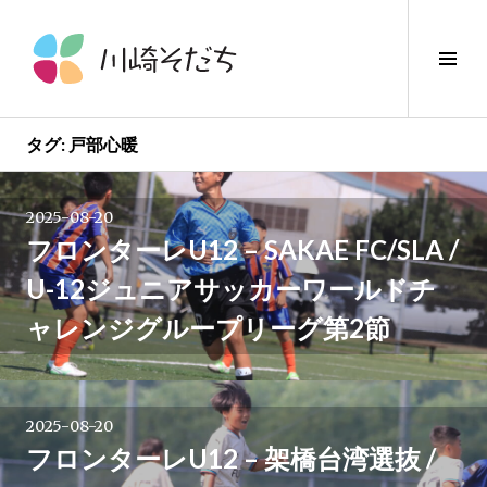
コ
ン
サ
テ
イ
ン
ド
ツ
バ
へ
タグ:
戸部心暖
ー
ス
切
キ
り
2025-08-20
ッ
替
フロンターレU12 – SAKAE FC/SLA /
プ
え
U-12ジュニアサッカーワールドチ
ャレンジグループリーグ第2節
2025-08-20
フロンターレU12 – 架橋台湾選抜 /