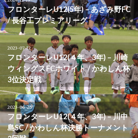
2024-12-19
フロンターレU12(5年) – あざみ野FC
/ 長谷工プレミアリーグ
2023-07-12
フロンターレU12(４年、3年) – 川崎
ウィングスFCホワイト / かわしん杯
3位決定戦
2023-06-26
フロンターレU12(４年、3年) – 川中
島SC / かわしん杯決勝トーナメント