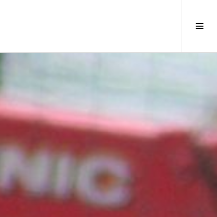
サ
イ
ド
バ
ー
切
り
替
え