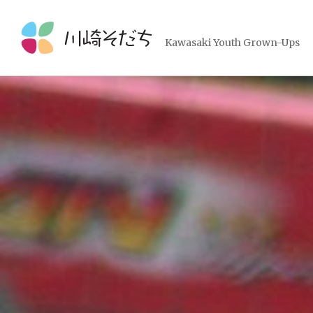
コ
ン
テ
Kawasaki Youth Grown-Ups
ン
ツ
へ
ス
キ
ッ
プ