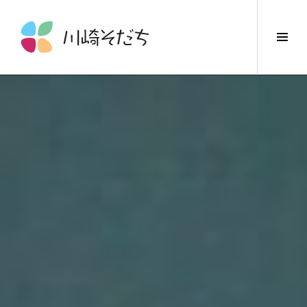
コ
ン
サ
テ
イ
ン
ド
ツ
バ
へ
ー
ス
切
キ
り
ッ
替
プ
え