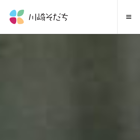
コ
ン
サ
テ
イ
ン
ド
ツ
バ
へ
ー
ス
切
キ
り
ッ
替
プ
え